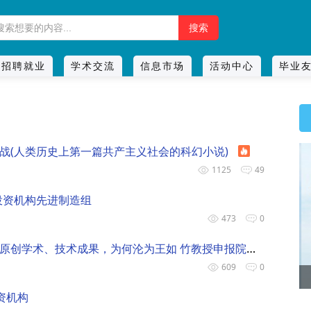
招聘就业
学术交流
信息市场
活动中心
毕业
战(人类历史上第一篇共产主义社会的科幻小说)
1125
49
投资机构先进制造组
473
0
一份关乎中国创新生态的公开信：我们的原创学术、技术成果，为何沦为王如 竹教授申报院士的“嫁衣”？
609
0
最in的时尚投资
资机构