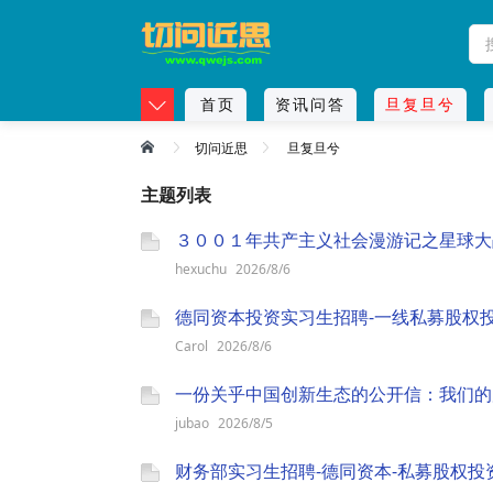
首页
资讯问答
旦复旦兮
切问近思
旦复旦兮
主题列表
３００１年共产主义社会漫游记之星球大
hexuchu
2026/8/6
德同资本投资实习生招聘-一线私募股权
Carol
2026/8/6
jubao
2026/8/5
财务部实习生招聘-德同资本-私募股权投