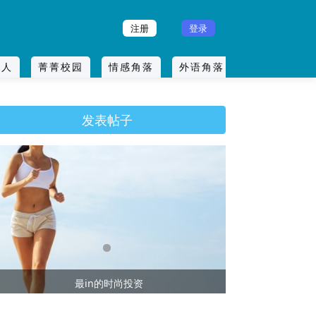
注册
登录
友人
菁菁校园
情感角落
外语角落
影音部落
发表帖子
最in的时尚投资