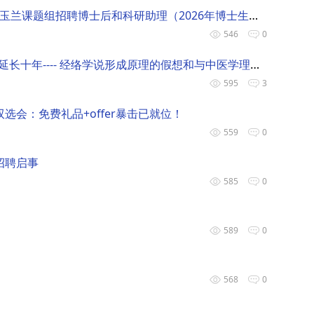
上海交通大学变革性分子前沿科学中心肖玉兰课题组招聘博士后和科研助理（2026年博士生候选人）（化学生物学）
546
0
经络之"谜"已经破译，人类平均寿命将再延长十年---- 经络学说形成原理的假想和与中医学理论的关系及应用前景
595
3
选会：免费礼品+offer暴击已就位！
559
0
招聘启事
585
0
589
0
568
0