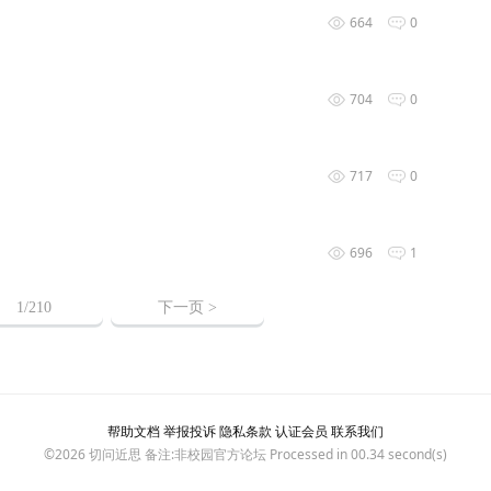
664
0
704
0
717
0
696
1
1
/210
下一页 >
帮助文档
举报投诉
隐私条款
认证会员
联系我们
©2026
切问近思
备注:非校园官方论坛 Processed in 00.34 second(s)