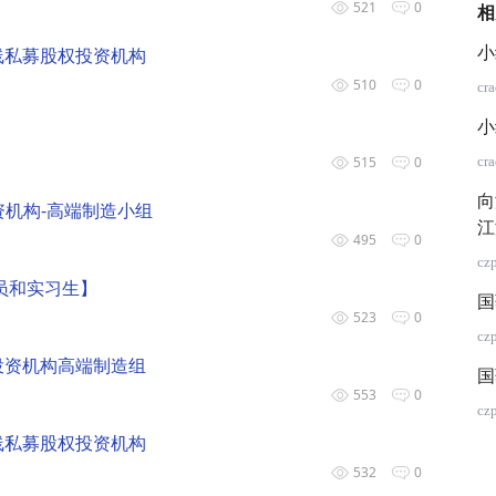
521
0
相
线私募股权投资机构
小
510
0
cr
小
515
0
cr
向
资机构-高端制造小组
江
495
0
cz
究员和实习生】
国
523
0
cz
投资机构高端制造组
国
553
0
cz
线私募股权投资机构
532
0